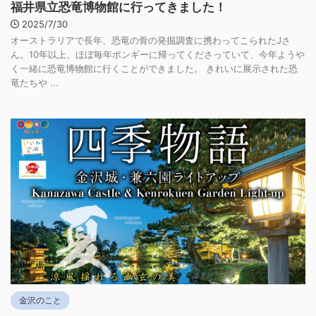
福井県立恐竜博物館に行ってきました！
2025/7/30
オーストラリアで長年、恐竜の骨の発掘調査に携わってこられたJさ
ん。10年以上、ほぼ毎年ポンギーに帰ってくださっていて、今年ようや
く一緒に恐竜博物館に行くことができました。 きれいに展示された恐
竜たちや ...
金沢のこと