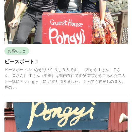
お宿のこと
ピースボート！
ピースボートのつながりの仲良し３人です！ （左からＩさん、Ｔさ
ん、Ｏさん） Ｔさん（中央）は県内在住ですが 東京からこられた二人
と一緒にＰｏｎｇｙｉに お泊り頂きました。 とっても仲良しの３人。
昼の ...