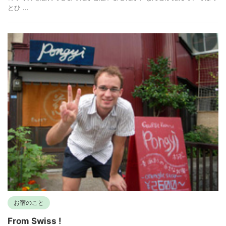
とひ ...
お宿のこと
From Swiss !