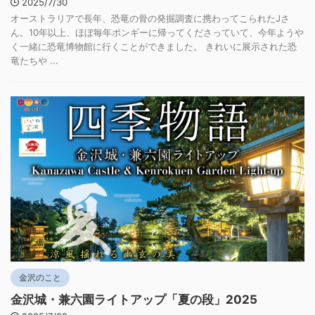
2025/7/30
オーストラリアで長年、恐竜の骨の発掘調査に携わってこられたJさ
ん。10年以上、ほぼ毎年ポンギーに帰ってくださっていて、今年ようや
く一緒に恐竜博物館に行くことができました。 きれいに展示された恐
竜たちや ...
金沢のこと
金沢城・兼六園ライトアップ「夏の段」2025