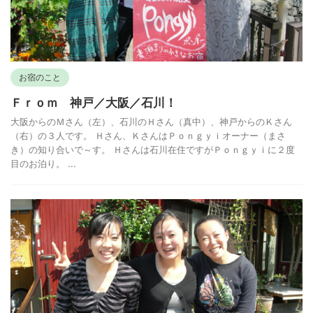
お宿のこと
Ｆｒｏｍ 神戸／大阪／石川！
大阪からのＭさん（左）、石川のＨさん（真中）、神戸からのＫさん
（右）の３人です。 Ｈさん、ＫさんはＰｏｎｇｙｉオーナー（まさ
き）の知り合いで～す。 Ｈさんは石川在住ですがＰｏｎｇｙｉに２度
目のお泊り。 ...