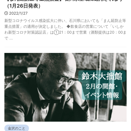
（1月26日発表）
2022/1/27
新型コロナウイルス感染拡大に伴い、石川県においても「まん延防止等
重点措置」の適用が決定しました。 ◆飲食店の営業について「いしか
わ新型コロナ対策認証店」は①21：00まで営業（酒類提供は20：00ま
で ...
金沢のこと