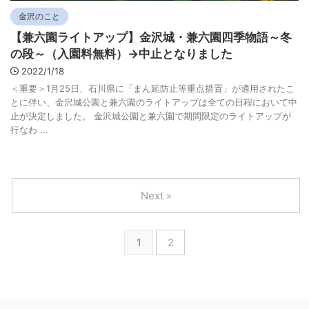
金沢のこと
【兼六園ライトアップ】金沢城・兼六園四季物語～冬
の段～（入園料無料）→中止となりました
2022/1/18
＜重要＞1月25日、石川県に「まん延防止等重点措置」が適用されたこ
とに伴い、金沢城公園と兼六園のライトアップは全ての日程において中
止が決定しました。 金沢城公園と兼六園で期間限定のライトアップが
行なわ ...
Next »
1
2