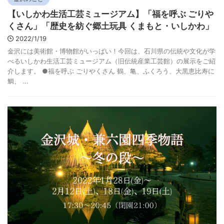
【いしかわ生活工芸ミュージアム】「福を呼ぶ ごりや
くさん」「歴史を紡ぐ郷土玩具 くまもと・いしかわ」
2022/1/19
金沢には美術館・博物館がいっぱい！今回は、石川県の伝統や文化が学
べるいしかわ生活工芸ミュージアム（旧伝統産業工芸館）の展示をご紹
介します。 ●福を呼ぶ ごりやくさん 鶴、亀、ふくろう、大黒恵比寿に
鯛、 ...