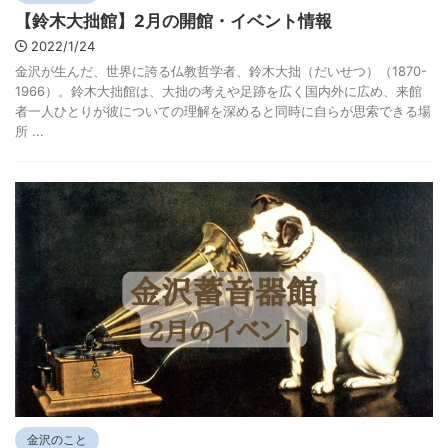
【鈴木大拙館】2月の開館・イベント情報
2022/1/24
金沢が生んだ、世界に誇る仏教哲学者、鈴木大拙（だいせつ）（1870-
1966）。鈴木大拙館は、大拙の考えや足跡を広く国内外に広め、来館
者一人ひとりが彼についての理解を深めると同時に自らが思索できる場
所 ...
金沢のこと