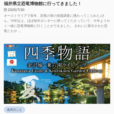
福井県立恐竜博物館に行ってきました！
2025/7/30
オーストラリアで長年、恐竜の骨の発掘調査に携わってこられたJさ
ん。10年以上、ほぼ毎年ポンギーに帰ってくださっていて、今年ようや
く一緒に恐竜博物館に行くことができました。 きれいに展示された恐
竜たちや ...
金沢のこと