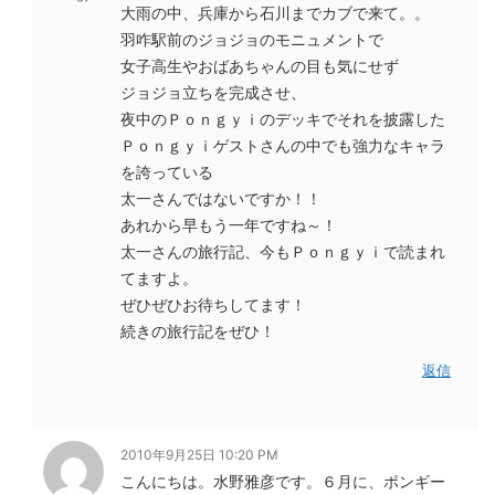
大雨の中、兵庫から石川までカブで来て。。
羽咋駅前のジョジョのモニュメントで
女子高生やおばあちゃんの目も気にせず
ジョジョ立ちを完成させ、
夜中のＰｏｎｇｙｉのデッキでそれを披露した
Ｐｏｎｇｙｉゲストさんの中でも強力なキャラ
を誇っている
太一さんではないですか！！
あれから早もう一年ですね～！
太一さんの旅行記、今もＰｏｎｇｙｉで読まれ
てますよ。
ぜひぜひお待ちしてます！
続きの旅行記をぜひ！
返信
2010年9月25日 10:20 PM
こんにちは。水野雅彦です。６月に、ポンギー