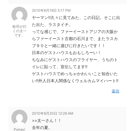
2010年8月19日 5:17 PM
ヤーマン!!久々に見てみた、この日記。そこに出
た出た、ラスタイチ。
欧司が行
くの太一
ってな感じで、ファーイーストアジアの大阪か
です。
らファーイースト古都の石川まで、またラスカ
ブ９０と一緒に遊びに行きたいです！！
日本のゲストハウスもおもしろーい！
ちなみにゲストハウスのフライヤー、うちのト
イレに貼って、宣伝してます!!
ゲストハウスでめっちゃかわいいこと知合いた
い!!外人日本人関係なくウェルカムマイハート!!
返信
2010年8月20日 12:29 AM
>>太一さん！！
去年の夏。
Pongyi