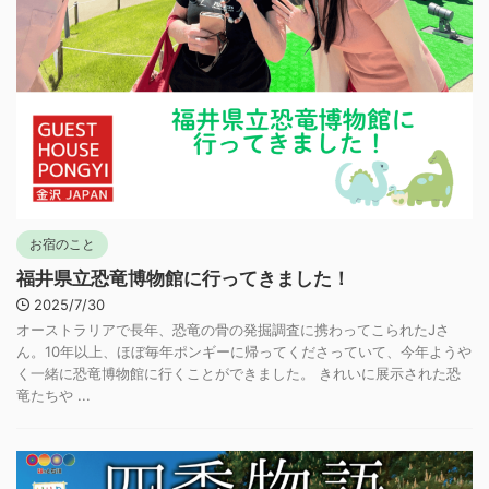
お宿のこと
福井県立恐竜博物館に行ってきました！
2025/7/30
オーストラリアで長年、恐竜の骨の発掘調査に携わってこられたJさ
ん。10年以上、ほぼ毎年ポンギーに帰ってくださっていて、今年ようや
く一緒に恐竜博物館に行くことができました。 きれいに展示された恐
竜たちや ...