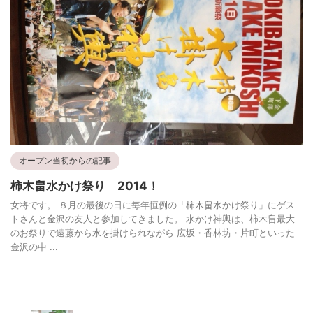
オープン当初からの記事
柿木畠水かけ祭り 2014！
女将です。 ８月の最後の日に毎年恒例の「柿木畠水かけ祭り」にゲス
トさんと金沢の友人と参加してきました。 水かけ神輿は、柿木畠最大
のお祭りで遠藤から水を掛けられながら 広坂・香林坊・片町といった
金沢の中 ...