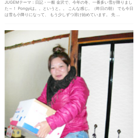
JUGEMテーマ：日記・一般 金沢で、今年の冬、一番多い雪が降りまし
た～！ Pongyiは。。というと。。 こんな感じ。（昨日の朝） でも今日
は雪も小降りになって、 もう少しずつ溶け始めています。 先 ...