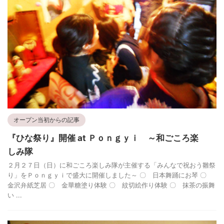
オープン当初からの記事
『ひな祭り』開催 at Ｐｏｎｇｙｉ ～和ごころ楽
しみ隊
２月２７日（日）に和ごころ楽しみ隊が主催する「みんなで祝おう雛祭
り」をＰｏｎｇｙｉで盛大に開催しました～ 〇 日本舞踊にお琴 〇
金沢弁紙芝居 〇 金華糖塗り体験 〇 紋切絵作り体験 〇 抹茶の振舞
い ...