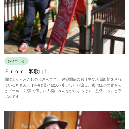
お宿のこと
Ｆｒｏｍ 和歌山！
和歌山からおこしのＫさんです。 建築関係のお仕事で現場監督をされ
ているＫさん。 日中は暑い金沢を歩いて汗を流し、夜はほかの皆さん
とビール！ 誠実で優しい人柄にみんなからさっそく「監督～っ」と呼
ばれてま ...