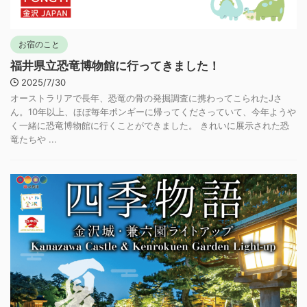
お宿のこと
福井県立恐竜博物館に行ってきました！
2025/7/30
オーストラリアで長年、恐竜の骨の発掘調査に携わってこられたJさ
ん。10年以上、ほぼ毎年ポンギーに帰ってくださっていて、今年ようや
く一緒に恐竜博物館に行くことができました。 きれいに展示された恐
竜たちや ...