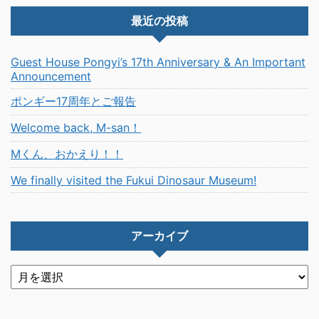
最近の投稿
Guest House Pongyi’s 17th Anniversary & An Important
Announcement
ポンギー17周年とご報告
Welcome back, M-san！
Mくん、おかえり！！
We finally visited the Fukui Dinosaur Museum!
アーカイブ