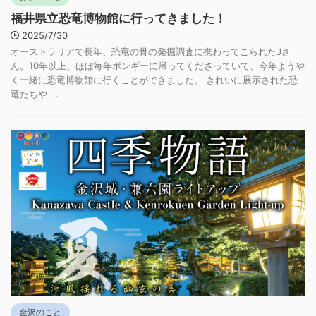
福井県立恐竜博物館に行ってきました！
2025/7/30
オーストラリアで長年、恐竜の骨の発掘調査に携わってこられたJさ
ん。10年以上、ほぼ毎年ポンギーに帰ってくださっていて、今年ようや
く一緒に恐竜博物館に行くことができました。 きれいに展示された恐
竜たちや ...
金沢のこと