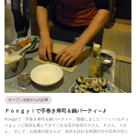
オープン当初からの記事
Ｐｏｎｇｙｉで手巻き寿司＆鍋パーティ～♪
Pongyiで「手巻き寿司＆鍋パーティー」開催しました！！ いつもＰｏ
ｎｇｙｉに笑顔を運んできてくれる石川在住のＮさん、Ｒさん、Ｙさ
ん、 そして、お友達の皆さんが「金沢を訪れる外国の方や日本の方に