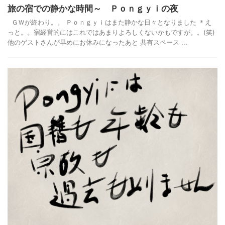
旅の宿での静かな時間～ Ｐｏｎｇｙｉの夜
ＧＷが終わり。。 Ｐｏｎｇｙｉはまた静かな日々となりました ＊え
っと。。宿経営的にはこれではあまりよろしくないかもですが。。(笑)
他のゲストさんが早めにお休みになったあと 共有スペース ...