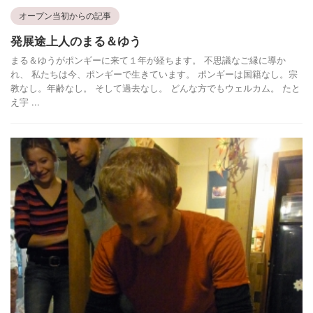
オープン当初からの記事
発展途上人のまる＆ゆう
まる＆ゆうがポンギーに来て１年が経ちます。 不思議なご縁に導か
れ、 私たちは今、ポンギーで生きています。 ポンギーは国籍なし。宗
教なし。年齢なし。 そして過去なし。 どんな方でもウェルカム。 たと
え宇 ...