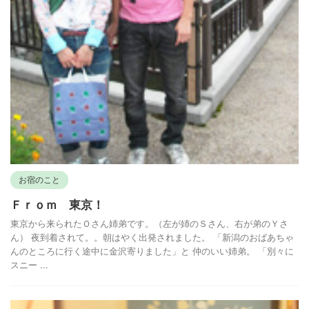
お宿のこと
Ｆｒｏｍ 東京！
東京から来られたＯさん姉弟です。（左が姉のＳさん、右が弟のＹさ
ん） 夜到着されて。。朝はやく出発されました。 「新潟のおばあちゃ
んのところに行く途中に金沢寄りました」と 仲のいい姉弟。 「別々に
スニー ...