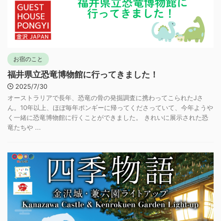
お宿のこと
福井県立恐竜博物館に行ってきました！
2025/7/30
オーストラリアで長年、恐竜の骨の発掘調査に携わってこられたJさ
ん。10年以上、ほぼ毎年ポンギーに帰ってくださっていて、今年ようや
く一緒に恐竜博物館に行くことができました。 きれいに展示された恐
竜たちや ...