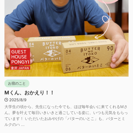
お宿のこと
Mくん、おかえり！！
2025/8/9
大学生の頃から、先生になった今でも、ほぼ毎年会いに来てくれるMさ
ん。夢を叶えて毎日いきいきと過ごしている姿に、いつも元気をもらっ
ています！ いただいたおみやげの「バターのいとこ」も、バターとミ
ルクのハ ...