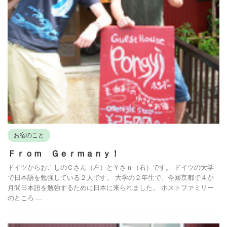
お宿のこと
Ｆｒｏｍ Ｇｅｒｍａｎｙ！
ドイツからおこしのＣさん（左）とＹさｎ（右）です。 ドイツの大学
で日本語を勉強している２人です。 大学の２年生で、今回京都で４か
月間日本語を勉強するために日本に来られました。 ホストファミリー
のところ ...