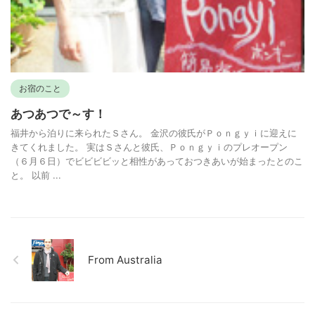
お宿のこと
あつあつで～す！
福井から泊りに来られたＳさん。 金沢の彼氏がＰｏｎｇｙｉに迎えに
きてくれました。 実はＳさんと彼氏、Ｐｏｎｇｙｉのプレオープン
（６月６日）でビビビビッと相性があっておつきあいが始まったとのこ
と。 以前 ...
From Australia