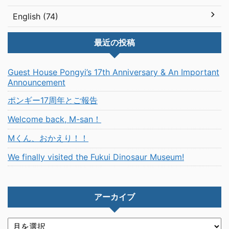
English (74)
最近の投稿
Guest House Pongyi’s 17th Anniversary & An Important
Announcement
ポンギー17周年とご報告
Welcome back, M-san！
Mくん、おかえり！！
We finally visited the Fukui Dinosaur Museum!
アーカイブ