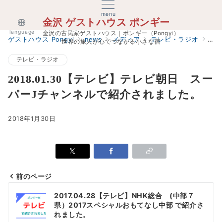
menu
金沢 ゲストハウス ポンギー
language
金沢の古民家ゲストハウス｜ポンギー（Pongyi）
ゲストハウス Pongyi
news
メディア
テレビ・ラジオ
20
世界の旅人が心でつながる小さな宿
テレビ・ラジオ
2018.01.30【テレビ】テレビ朝日 スー
パーJチャンネルで紹介されました。
2018年1月30日
前のページ
投
2017.04.28【テレビ】NHK総合 (中部７
県）2017スペシャルおもてなし中部 で紹介さ
稿
れました。