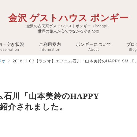
金沢 ゲストハウス ポンギー
金沢の古民家ゲストハウス｜ポンギー（Pongyi）
世界の旅人が心でつながる小さな宿
約・空き状況
ご利用案内
ポンギーについて
ブロ
eservation
Information
About
Blog
ジオ
2018.11.03【ラジオ】エフエム石川「山本美鈴のHAPPY SM
フエム石川「山本美鈴のHAPPY
が紹介されました。