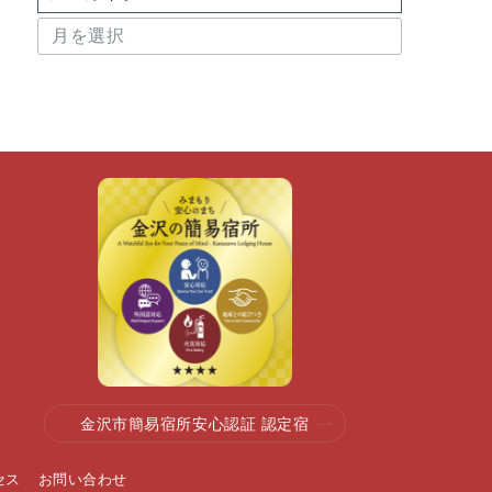
ア
ー
カ
イ
ブ
金沢市簡易宿所安心認証 認定宿
セス
お問い合わせ