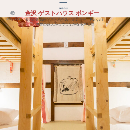
menu
金沢 ゲストハウス ポンギー
language
金沢の古民家ゲストハウス｜ポンギー（Pongyi）
世界の旅人が心でつながる小さな宿