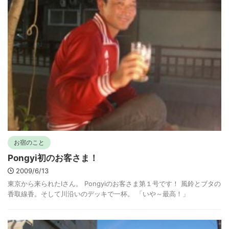
お宿のこと
Pongyi初のお客さま！
2009/6/13
東京から来られたIさん。 Pongyiのお客さま第１号です！ 風鈴とブタの
香取線香。そして川沿いのデッキで一杯。 「いや～最高！」