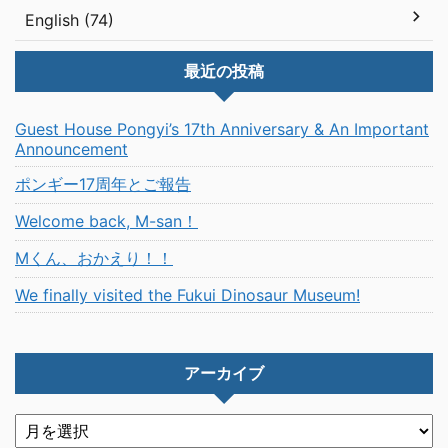
English (74)
最近の投稿
Guest House Pongyi’s 17th Anniversary & An Important
Announcement
ポンギー17周年とご報告
Welcome back, M-san！
Mくん、おかえり！！
We finally visited the Fukui Dinosaur Museum!
アーカイブ