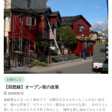
お宿のこと
【回想録】オープン前の改装
2009/6/12
旅館業などまったく初めてで、日曜大工さえもやったことのない自分
が、僅かな貯金で「ゲストハウス（素泊まりの小さな宿）」をやろうと
思い立ったのが２００９年２月のこと。 物件を探し始めてから１か月