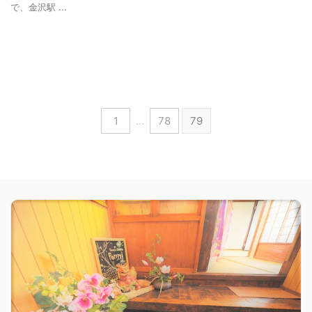
で、金沢駅 ...
1
…
78
79