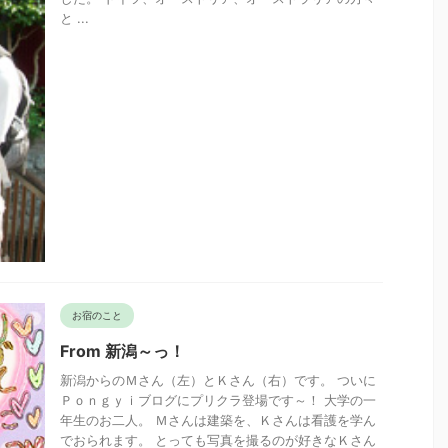
と ...
お宿のこと
From 新潟～っ！
新潟からのＭさん（左）とＫさん（右）です。 ついに
Ｐｏｎｇｙｉブログにプリクラ登場です～！ 大学の一
年生のお二人。 Ｍさんは建築を、Ｋさんは看護を学ん
でおられます。 とっても写真を撮るのが好きなＫさん