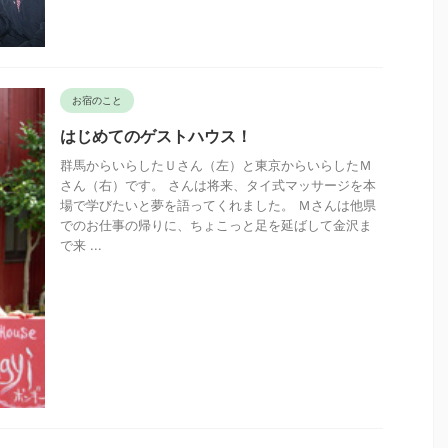
お宿のこと
はじめてのゲストハウス！
群馬からいらしたＵさん（左）と東京からいらしたＭ
さん（右）です。 さんは将来、タイ式マッサージを本
場で学びたいと夢を語ってくれました。 Ｍさんは他県
でのお仕事の帰りに、ちょこっと足を延ばして金沢ま
で来 ...