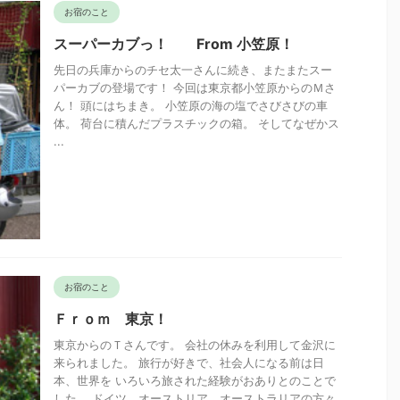
お宿のこと
スーパーカブっ！ From 小笠原！
先日の兵庫からのチセ太一さんに続き、またまたスー
パーカブの登場です！ 今回は東京都小笠原からのＭさ
ん！ 頭にはちまき。 小笠原の海の塩でさびさびの車
体。 荷台に積んだプラスチックの箱。 そしてなぜかス
...
お宿のこと
Ｆｒｏｍ 東京！
東京からのＴさんです。 会社の休みを利用して金沢に
来られました。 旅行が好きで、社会人になる前は日
本、世界を いろいろ旅された経験がおありとのことで
した。 ドイツ、オーストリア、オーストラリアの方々