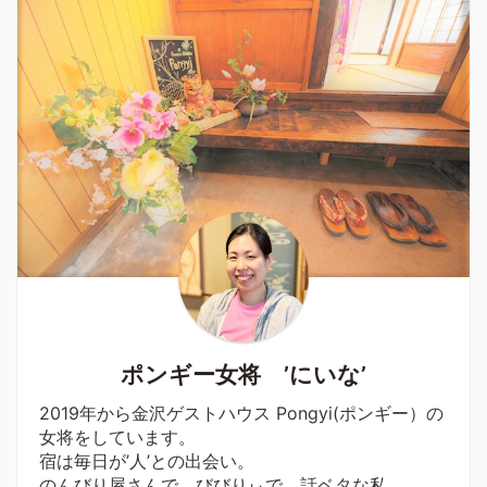
ポンギー女将 ’にいな’
2019年から金沢ゲストハウス Pongyi(ポンギー）の
女将をしています。
宿は毎日が’人’との出会い。
のんびり屋さんで、びびりぃで、話ベタな私。