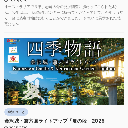
オーストラリアで長年、恐竜の骨の発掘調査に携わってこられたJさ
ん。10年以上、ほぼ毎年ポンギーに帰ってくださっていて、今年ようや
く一緒に恐竜博物館に行くことができました。 きれいに展示された恐
竜たちや ...
金沢のこと
金沢城・兼六園ライトアップ「夏の段」2025
2025/7/29