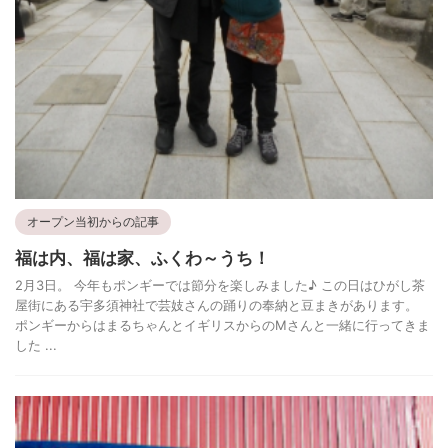
オープン当初からの記事
福は内、福は家、ふくわ～うち！
2月3日。 今年もポンギーでは節分を楽しみました♪ この日はひがし茶
屋街にある宇多須神社で芸妓さんの踊りの奉納と豆まきがあります。
ポンギーからはまるちゃんとイギリスからのMさんと一緒に行ってきま
した ...