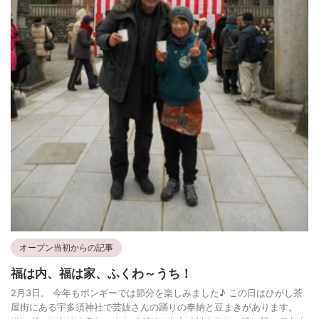
オープン当初からの記事
福は内、福は家、ふくわ～うち！
2月3日。 今年もポンギーでは節分を楽しみました♪ この日はひがし茶
屋街にある宇多須神社で芸妓さんの踊りの奉納と豆まきがあります。