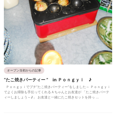
オープン当初からの記事
“たこ焼きパーティー ” in Ｐｏｎｇｙｉ ♪
Ｐｏｎｇｙｉでプチ“たこ焼きパーティー”をしました～ Ｐｏｎｇｙｉ
でよくお掃除も手伝ってくれるＡちゃんとお友達が 「たこ焼きパーテ
ィーしましょう～♪」 お友達と一緒にたこ焼きセットを持っ ...