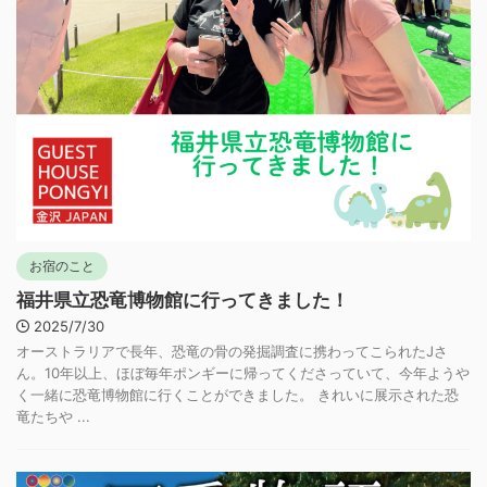
お宿のこと
福井県立恐竜博物館に行ってきました！
2025/7/30
オーストラリアで長年、恐竜の骨の発掘調査に携わってこられたJさ
ん。10年以上、ほぼ毎年ポンギーに帰ってくださっていて、今年ようや
く一緒に恐竜博物館に行くことができました。 きれいに展示された恐
竜たちや ...