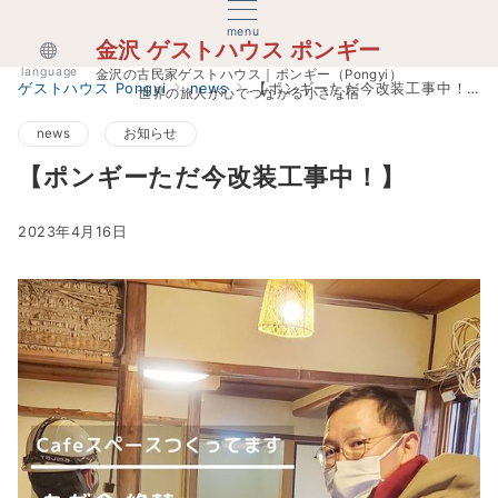
menu
金沢 ゲストハウス ポンギー
language
金沢の古民家ゲストハウス｜ポンギー（Pongyi）
ゲストハウス Pongyi
news
【ポンギーただ今改装工事中！】
世界の旅人が心でつながる小さな宿
news
お知らせ
【ポンギーただ今改装工事中！】
2023年4月16日