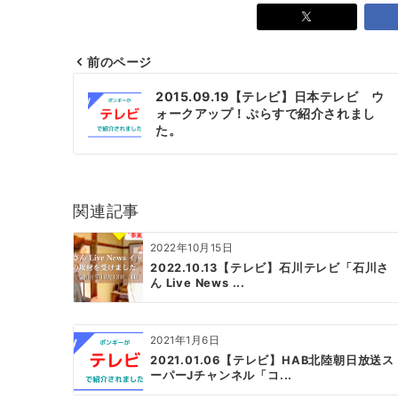
前のページ
投
2015.09.19【テレビ】日本テレビ ウ
ォークアップ！ぷらすで紹介されまし
稿
た。
ナ
ビ
関連記事
ゲ
ー
2022年10月15日
2022.10.13【テレビ】石川テレビ「石川さ
シ
ん Live News ...
ョ
ン
2021年1月6日
2021.01.06【テレビ】HAB北陸朝日放送ス
ーパーJチャンネル「コ...