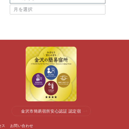
ア
ー
カ
イ
ブ
金沢市簡易宿所安心認証 認定宿
セス
お問い合わせ