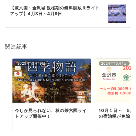
ゲ
【兼六園・金沢城 観桜期の無料開放＆ライト
アップ】4月3日～4月9日
ー
シ
ョ
関連記事
ン
2025年10月19日
2024年10月1日
今しか見られない、秋の兼六園ライ
10月１日～ 5,
トアップ開催中！
の宿泊税が免除と