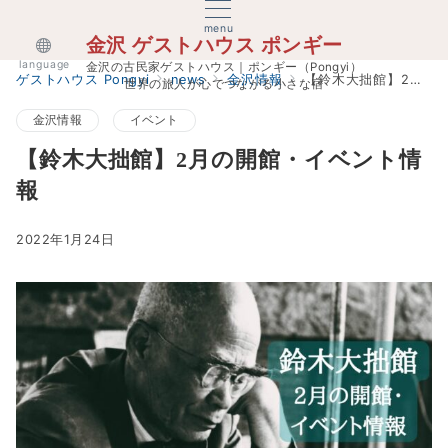
menu
金沢 ゲストハウス ポンギー
language
金沢の古民家ゲストハウス｜ポンギー（Pongyi）
ゲストハウス Pongyi
news
金沢情報
【鈴木大拙館】2月の開館・イベント情報
世界の旅人が心でつながる小さな宿
金沢情報
イベント
【鈴木大拙館】2月の開館・イベント情
報
2022年1月24日