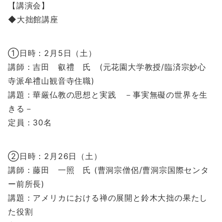
【講演会】
◆大拙館講座
①日時：2月5日（土）
講師：吉田 叡禮 氏 (元花園大学教授/臨済宗妙心
寺派牟禮山観音寺住職)
講題：華厳仏教の思想と実践 －事実無礙の世界を生
きる－
定員：30名
②日時：2月26日（土）
講師：藤田 一照 氏 (曹洞宗僧侶/曹洞宗国際センタ
ー前所長)
講題：アメリカにおける禅の展開と鈴木大拙の果たし
た役割