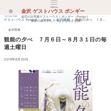
menu
金沢 ゲストハウス ポンギー
language
金沢の古民家ゲストハウス｜ポンギー（Pongyi）
ゲストハウス Pongyi
news
金沢情報
観能の夕べ ７月６日～８月３１日の毎週土曜日
世界の旅人が心でつながる小さな宿
金沢情報
観能の夕べ ７月６日～８月３１日の毎
週土曜日
2019年6月20日