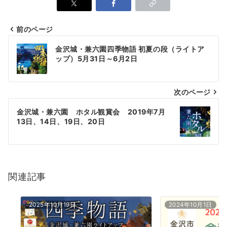
前のページ
投
金沢城・兼六園四季物語 初夏の段（ライトア
ップ）5月31日～6月2日
稿
ナ
次のページ
ビ
ゲ
金沢城・兼六園 ホタル観賞会 2019年7月
13日、14日、19日、20日
ー
シ
ョ
関連記事
ン
2025年10月19日
2024年10月1日