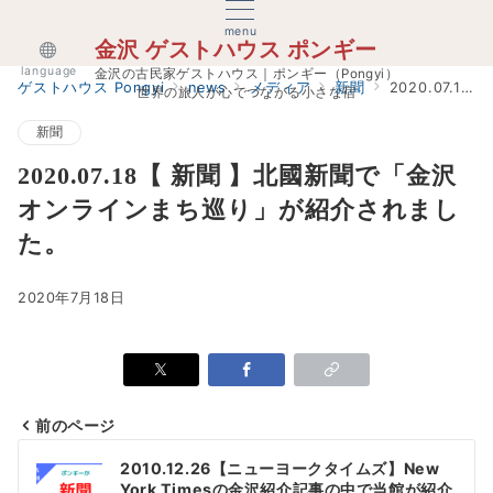
menu
金沢 ゲストハウス ポンギー
language
金沢の古民家ゲストハウス｜ポンギー（Pongyi）
ゲストハウス Pongyi
news
メディア
新聞
2020.07.18【 新聞 】北國新聞で「金沢オンラインまち巡り」が紹介されました。
世界の旅人が心でつながる小さな宿
新聞
2020.07.18【 新聞 】北國新聞で「金沢
オンラインまち巡り」が紹介されまし
た。
2020年7月18日
前のページ
投
2010.12.26【ニューヨークタイムズ】New
York Timesの金沢紹介記事の中で当館が紹介