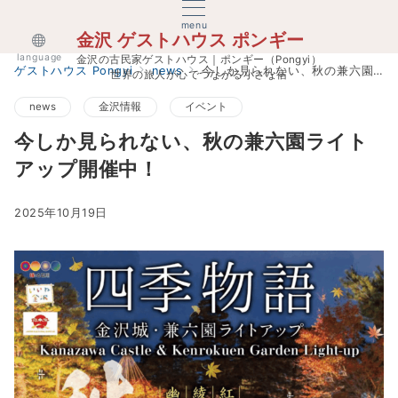
menu
金沢 ゲストハウス ポンギー
language
金沢の古民家ゲストハウス｜ポンギー（Pongyi）
ゲストハウス Pongyi
news
今しか見られない、秋の兼六園ライトアップ開催中！
世界の旅人が心でつながる小さな宿
news
金沢情報
イベント
今しか見られない、秋の兼六園ライト
アップ開催中！
2025年10月19日