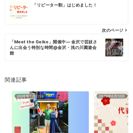
投
「リピーター割」はじめました！
稿
ナ
次のページ
ビ
ゲ
「Meet the Geiko」開催中— 金沢で芸妓さ
んに出会う特別な時間@金沢・浅の川園遊会
ー
館
シ
ョ
関連記事
ン
2026年7月22日
2026年6月10日